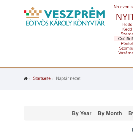
No events
NYI
Hétfő
Kedd
Szerd
Csütört
Pénte
Szomb
Vasárn
Startseite
Naptár nézet
By Year
By Month
B