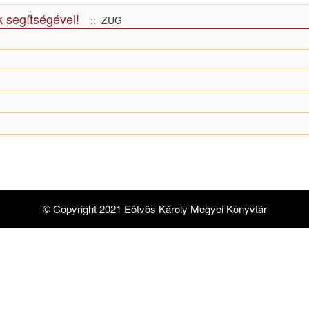
 segítségével!
:: ZUG
© Copyright 2021 Eötvös Károly Megyei Könyvtár