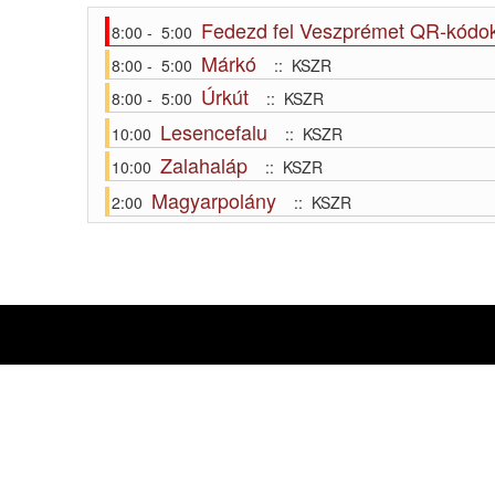
Fedezd fel Veszprémet QR-kódok
8:00 - 5:00
Márkó
8:00 - 5:00
:: KSZR
Úrkút
8:00 - 5:00
:: KSZR
Lesencefalu
10:00
:: KSZR
Zalahaláp
10:00
:: KSZR
Magyarpolány
2:00
:: KSZR