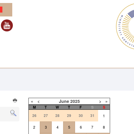
«
<
June
2025
>
»
M
T
W
T
F
S
S
26
27
28
29
30
31
1
2
3
4
5
6
7
8