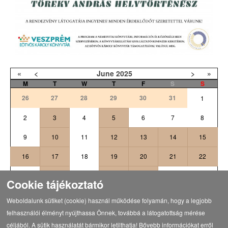
«
<
June
2025
>
»
M
T
W
T
F
S
S
26
27
28
29
30
31
1
2
3
4
5
6
7
8
9
10
11
12
13
14
15
16
17
18
19
20
21
22
24
25
26
27
23
28
29
Cookie tájékoztató
2
5
6
30
1
3
4
Weboldalunk sütiket (cookie) használ működése folyamán, hogy a legjobb
felhasználói élményt nyújthassa Önnek, továbbá a látogatottság mérése
céljából. A sütik használatát bármikor letilthatja! Bővebb információkat erről