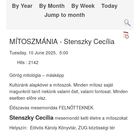
By Year
By Month
By Week
Today
Jump to month
MÍTOSZMÁNIA - Stenszky Cecília
Tuesday, 10 June 2025, 5:00
Hits
: 2142
Görög mitológia – másképp
Kultúránk alapkövei a mítoszok.
Minden mítosz saját
magunkról tanít
nekünk valami ősit, valami fontosat.
Minden
esetben előre visz.
Élőszavas mesemondás
FELNŐTTEKNEK.
Stenszky Cecília
mesemondó
kelti életre a mítoszokat
Helyszín:
Eötvös Károly Könyvtár,
ZUG közösségi tér