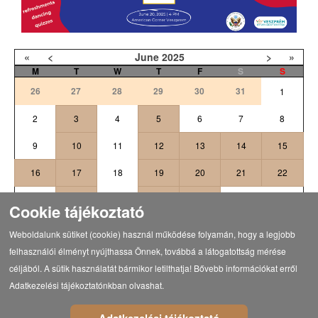
«
<
June
2025
>
»
M
T
W
T
F
S
S
26
27
28
29
30
31
1
2
3
4
5
6
7
8
9
10
11
12
13
14
15
16
17
18
19
20
21
22
24
25
26
27
23
28
29
Cookie tájékoztató
2
5
6
30
1
3
4
Weboldalunk sütiket (cookie) használ működése folyamán, hogy a legjobb
felhasználói élményt nyújthassa Önnek, továbbá a látogatottság mérése
céljából. A sütik használatát bármikor letilthatja! Bővebb információkat erről
Adatkezelési tájékoztatónkban olvashat.
Vissza a programokhoz