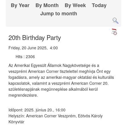
By Year
By Month
By Week
Today
Jump to month
20th Birthday Party
Friday, 20 June 2025, 4:00
Hits
: 2306
Az Amerikai Egyesült Államok Nagykövetsége és a
veszprémi American Corner tisztelettel meghívja Önt egy
fogadásra, amely az amerikai-magyar oktatási és kulturális
kapcsolatok, valamint a veszprémi American Corner 20.
születésnapjának megünneplése alkalmából kerül
megrendezésre.
Időpont: 2025. június 20., 16:00
Helyszín: American Corner Veszprém, Eötvös Károly
Könyvtár