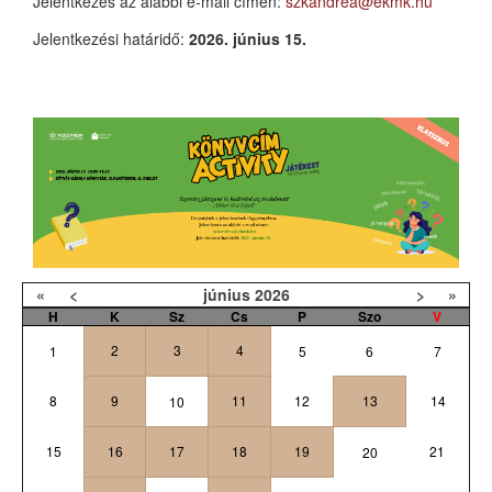
Jelentkezés az alábbi e-mail címen:
szkandrea@ekmk.hu
Jelentkezési határidő:
2026. június 15.
«
<
június
2026
>
»
H
K
Sz
Cs
P
Szo
V
2
3
4
1
5
6
7
8
9
11
12
13
14
10
15
16
17
18
19
21
20