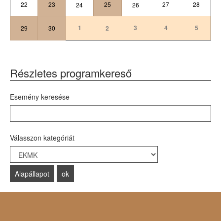
22
23
25
27
28
24
26
1
3
4
5
29
30
2
Részletes programkereső
Esemény keresése
Válasszon kategóriát
Select a Category to filter list