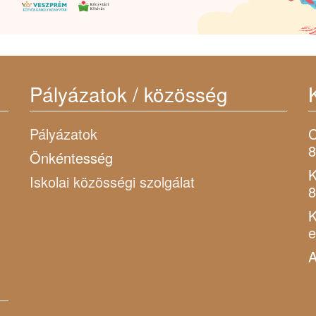
Pályázatok / közösség
Pályázatok
C
8
Önkéntesség
K
Iskolai közösségi szolgálat
8
K
A