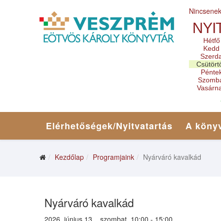
Nincsene
NYI
Hétfő
Kedd
Szerd
Csütört
Pénte
Szomb
Vasárn
Elérhetőségek/Nyitvatartás
A könyv
Kezdőlap
Programjaink
Nyárváró kavalkád
Nyárváró kavalkád
2026. június 13. , szombat, 10:00 - 15:00