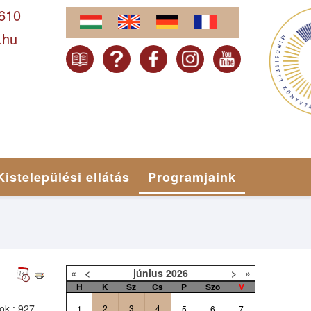
-610
.hu
Kistelepülési ellátás
Programjaink
«
<
június
2026
>
»
H
K
Sz
Cs
P
Szo
V
tok
: 927
2
3
4
1
5
6
7