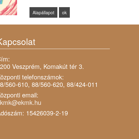
Kapcsolat
ím:
200 Veszprém, Komakút tér 3.
özponti telefonszámok:
8/560-610, 88/560-620, 88/424-011
özponti email:
ekmk@ekmk.hu
dószám: 15426039-2-19