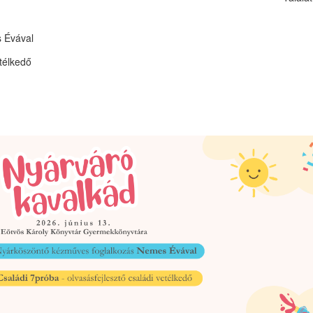
Évával
etélkedő