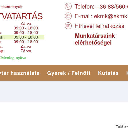
Telefon: +36 88/560
k események
TVATARTÁS
E-mail:
ekmk@ekmk
Zárva
Hírlevél feliratkozás
09:00 - 18:00
a
09:00 - 18:00
Munkatársaink
ök
09:00 - 18:00
elérhetőségei
k
09:00 - 18:00
at
Zárva
ap
Zárva
Jelenleg nyitva
tár használata
Gyerek / Felnőtt
Kutatás
Talála