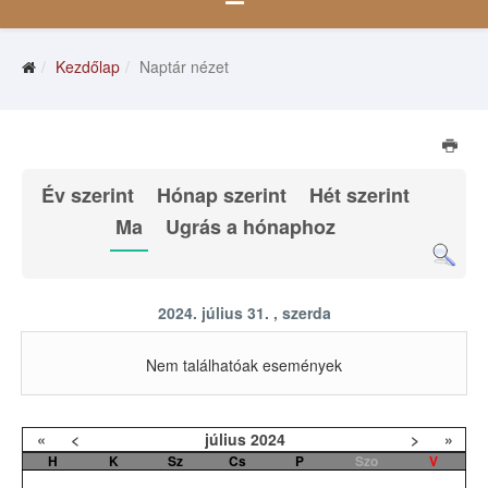
Kezdőlap
Naptár nézet
Év szerint
Hónap szerint
Hét szerint
Ma
Ugrás a hónaphoz
2024. július 31. , szerda
Nem találhatóak események
«
<
július
2024
>
»
H
K
Sz
Cs
P
Szo
V