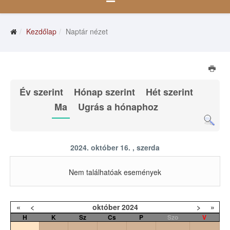
Kezdőlap
Naptár nézet
Év szerint
Hónap szerint
Hét szerint
Ma
Ugrás a hónaphoz
2024. október 16. , szerda
Nem találhatóak események
«
<
október
2024
>
»
H
K
Sz
Cs
P
Szo
V