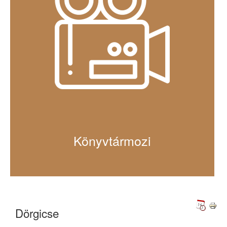
Könyvtármozi
Dörgicse