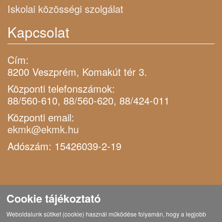
Iskolai közösségi szolgálat
Kapcsolat
Cím:
8200 Veszprém, Komakút tér 3.
Központi telefonszámok:
88/560-610, 88/560-620, 88/424-011
Központi email:
ekmk@ekmk.hu
Adószám: 15426039-2-19
Cookie tájékoztató
Weboldalunk sütiket (cookie) használ működése folyamán, hogy a legjobb