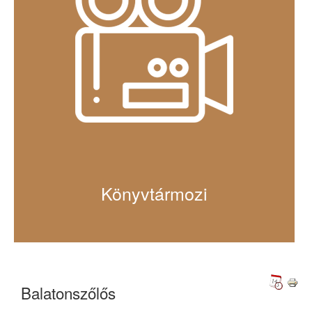
Könyvtármozi
Balatonszőlős