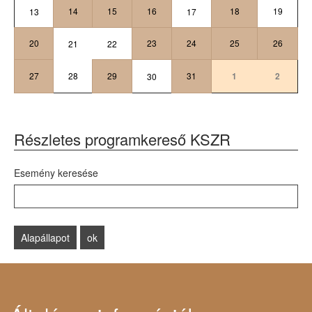
14
15
16
18
19
13
17
20
23
24
25
26
21
22
27
28
29
31
1
2
30
Részletes programkereső KSZR
Esemény keresése