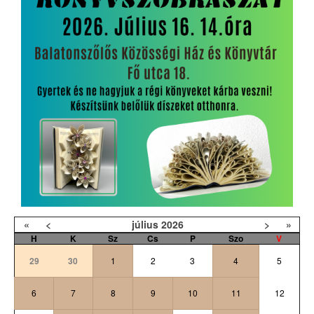
«
<
július
2026
>
»
H
K
Sz
Cs
P
Szo
V
29
30
1
2
3
4
5
6
7
8
9
10
11
12