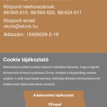
Központi telefonszámok:
88/560-610, 88/560-620, 88/424-011
Központi email:
ekmk@ekmk.hu
Adószám: 15426039-2-19
Cookie tájékoztató
Weboldalunk sütiket (cookie) használ működése folyamán, hogy a legjobb
felhasználói élményt nyújthassa Önnek, továbbá a látogatottság mérése
céljából. A sütik használatát bármikor letilthatja! Bővebb információkat erről
Adatkezelési tájékoztatónkban olvashat.
Adatkezelési tájékoztató
Elfogad
© Copyright 2021 Eötvös Károly Megyei Könyvtár