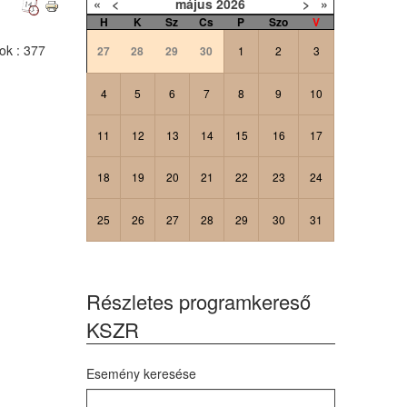
«
<
május
2026
>
»
H
K
Sz
Cs
P
Szo
V
tok
: 377
27
28
29
30
1
2
3
4
5
6
7
8
9
10
11
12
13
14
15
16
17
18
19
20
21
22
23
24
25
26
27
28
29
30
31
Részletes programkereső
KSZR
Esemény keresése