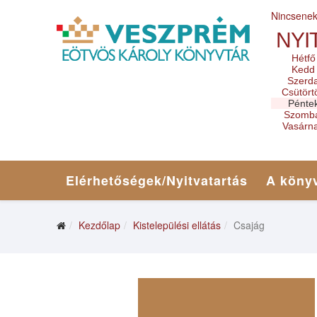
Nincsene
NYI
Hétfő
Kedd
Szerd
Csütört
Pénte
Szomb
Vasárn
Elérhetőségek/Nyitvatartás
A könyv
Kezdőlap
Kistelepülési ellátás
Csajág