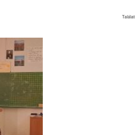
Talála