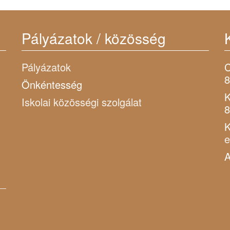
Pályázatok / közösség
Pályázatok
C
8
Önkéntesség
K
Iskolai közösségi szolgálat
8
K
A