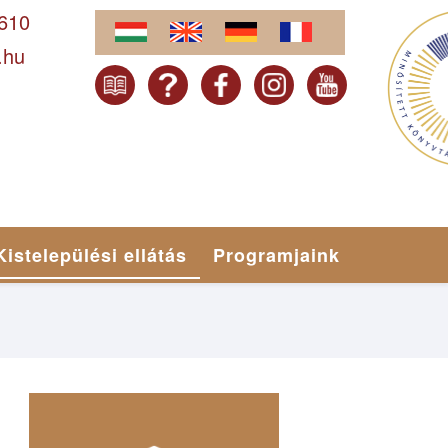
-610
.hu
Kistelepülési ellátás
Programjaink