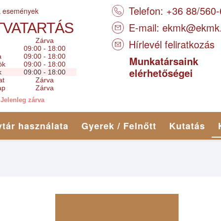
Telefon: +36 88/560
k események
TVATARTÁS
E-mail:
ekmk@ekmk
Zárva
Hírlevél feliratkozás
09:00 - 18:00
a
09:00 - 18:00
Munkatársaink
ök
09:00 - 18:00
elérhetőségei
k
09:00 - 18:00
at
Zárva
ap
Zárva
Jelenleg zárva
tár használata
Gyerek / Felnőtt
Kutatás