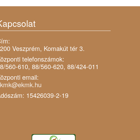
Kapcsolat
ím:
200 Veszprém, Komakút tér 3.
özponti telefonszámok:
8/560-610, 88/560-620, 88/424-011
özponti email:
ekmk@ekmk.hu
dószám: 15426039-2-19