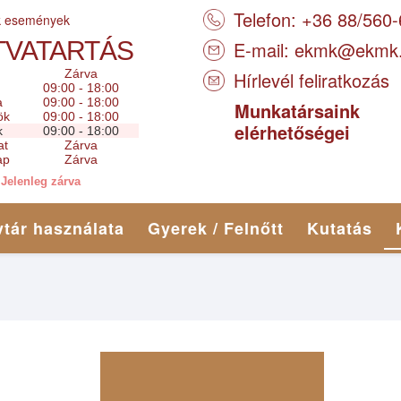
Telefon: +36 88/560
k események
TVATARTÁS
E-mail:
ekmk@ekmk
Zárva
Hírlevél feliratkozás
09:00 - 18:00
a
09:00 - 18:00
Munkatársaink
ök
09:00 - 18:00
elérhetőségei
k
09:00 - 18:00
at
Zárva
ap
Zárva
Jelenleg zárva
tár használata
Gyerek / Felnőtt
Kutatás