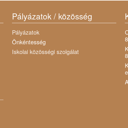
Pályázatok / közösség
Pályázatok
C
8
Önkéntesség
K
Iskolai közösségi szolgálat
8
K
A