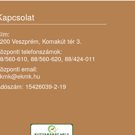
Kapcsolat
ím:
200 Veszprém, Komakút tér 3.
özponti telefonszámok:
8/560-610, 88/560-620, 88/424-011
özponti email:
ekmk@ekmk.hu
dószám: 15426039-2-19