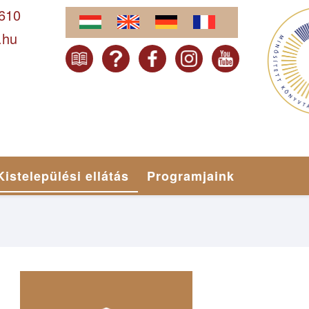
-610
.hu
Kistelepülési ellátás
Programjaink