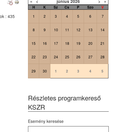
«
<
június
2026
>
»
H
K
Sz
Cs
P
Szo
V
tok
: 435
1
2
3
4
5
6
7
8
9
10
11
12
13
14
15
16
17
18
19
20
21
22
23
24
25
26
27
28
29
30
1
2
3
4
5
Részletes programkereső
KSZR
Esemény keresése