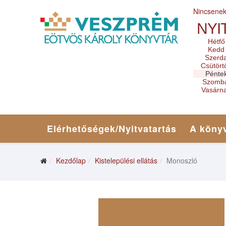
Nincsene
NYI
Hétfő
Kedd
Szerd
Csütört
Pénte
Szomb
Vasárn
Elérhetőségek/Nyitvatartás
A könyv
Kezdőlap
Kistelepülési ellátás
Monoszló