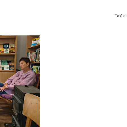
Talála