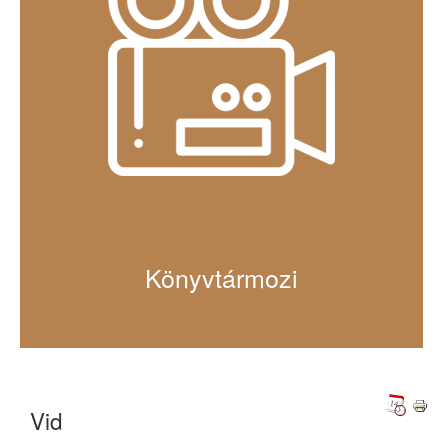
Könyvtármozi
Vid