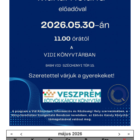
«
<
május
2026
>
»
H
K
Sz
Cs
P
Szo
V