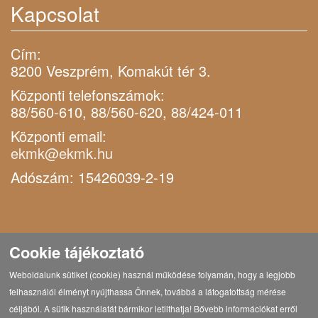
Kapcsolat
Cím:
8200 Veszprém, Komakút tér 3.
Központi telefonszámok:
88/560-610, 88/560-620, 88/424-011
Központi email:
ekmk@ekmk.hu
Adószám: 15426039-2-19
Cookie tájékoztató
Weboldalunk sütiket (cookie) használ működése folyamán, hogy a legjobb
felhasználói élményt nyújthassa Önnek, továbbá a látogatottság mérése
céljából. A sütik használatát bármikor letilthatja! Bővebb információkat erről