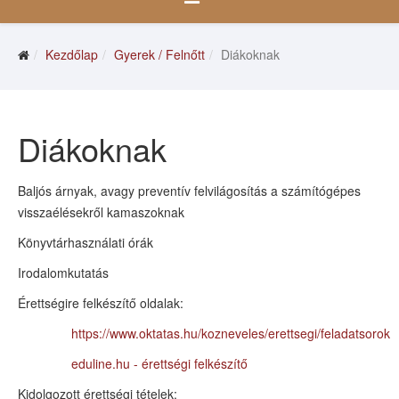
Kezdőlap
Gyerek / Felnőtt
Diákoknak
Diákoknak
Baljós árnyak, avagy preventív felvilágosítás a számítógépes
visszaélésekről kamaszoknak
Könyvtárhasználati órák
Irodalomkutatás
Érettségire felkészítő oldalak:
https://www.oktatas.hu/kozneveles/erettsegi/feladatsorok
eduline.hu - érettségi felkészítő
Kidolgozott érettségi tételek: