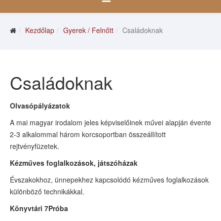
Kezdőlap
Gyerek / Felnőtt
Családoknak
Családoknak
Olvasópályázatok
A mai magyar irodalom jeles képviselőinek művei alapján évente
2-3 alkalommal három korcsoportban összeállított
rejtvényfüzetek.
Kézműves foglalkozások, játszóházak
Évszakokhoz, ünnepekhez kapcsolódó kézműves foglalkozások
különböző technikákkal.
Könyvtári 7Próba