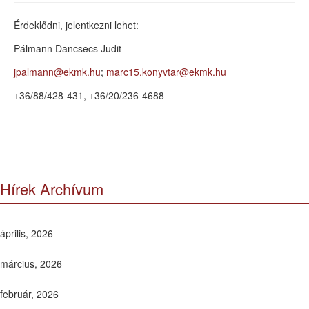
Érdeklődni, jelentkezni lehet:
Pálmann Dancsecs Judit
jpalmann@ekmk.hu
;
marc15.konyvtar@ekmk.hu
+36/88/428-431, +36/20/236-4688
Hírek Archívum
április, 2026
március, 2026
február, 2026