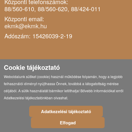
Központi telefonszámok:
88/560-610, 88/560-620, 88/424-011
Központi email:
ekmk@ekmk.hu
Adószám: 15426039-2-19
Cookie tájékoztató
Weboldalunk sütiket (cookie) használ működése folyamán, hogy a legjobb
felhasználói élményt nyújthassa Önnek, továbbá a látogatottság mérése
céljából. A sütik használatát bármikor letilthatja! Bővebb információkat erről
Adatkezelési tájékoztatónkban olvashat.
Adatkezelési tájékoztató
Elfogad
© Copyright 2021 Eötvös Károly Megyei Könyvtár