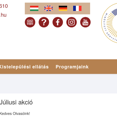
-610
.hu
Kistelepülési ellátás
Programjaink
Júliusi akció
Kedves Olvasóink!