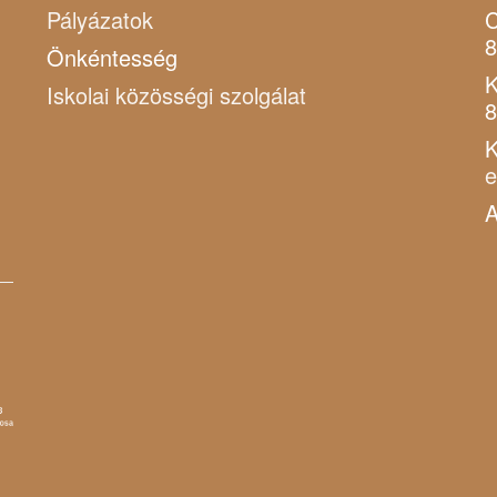
Pályázatok
C
8
Önkéntesség
K
Iskolai közösségi szolgálat
8
K
A