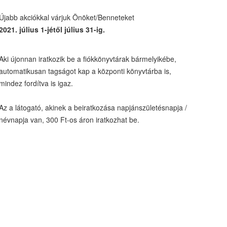
Újabb akciókkal várjuk Önöket/Benneteket
2021. július 1-jétől július 31-ig.
Aki újonnan iratkozik be a fiókkönyvtárak bármelyikébe,
automatikusan tagságot kap a központi könyvtárba is,
mindez fordítva is igaz.
Az a látogató, akinek a beiratkozása napjánszületésnapja /
névnapja van, 300 Ft-os áron iratkozhat be.