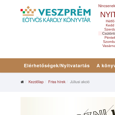
Nincsene
NYI
Hétfő
Kedd
Szerd
Csütört
Pénte
Szomb
Vasárn
Elérhetőségek/Nyitvatartás
A könyv
Kezdőlap
Friss hírek
Júliusi akció