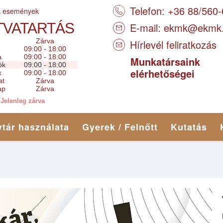
Telefon: +36 88/560
k események
TVATARTÁS
E-mail:
ekmk@ekmk
Zárva
Hírlevél feliratkozás
09:00 - 18:00
a
09:00 - 18:00
Munkatársaink
ök
09:00 - 18:00
elérhetőségei
k
09:00 - 18:00
at
Zárva
ap
Zárva
Jelenleg zárva
tár használata
Gyerek / Felnőtt
Kutatás