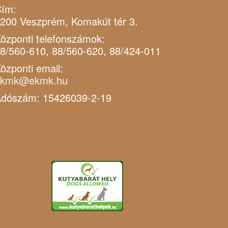
ím:
200 Veszprém, Komakút tér 3.
özponti telefonszámok:
8/560-610, 88/560-620, 88/424-011
özponti email:
ekmk@ekmk.hu
dószám: 15426039-2-19