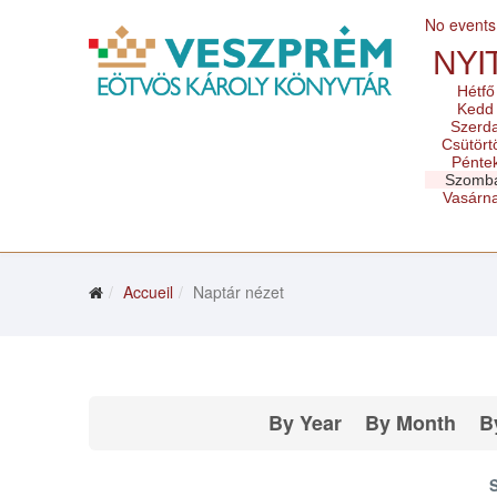
No events
NYI
Hétfő
Kedd
Szerd
Csütört
Pénte
Szomb
Vasárn
Accueil
Naptár nézet
By Year
By Month
B