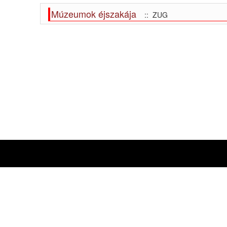
Múzeumok éjszakája
:: ZUG