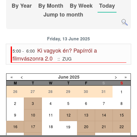
By Year
By Month
By Week
Today
Jump to month
Friday, 13 June 2025
Ki vagyok én? Papírról a
5:00 - 6:00
filmvászonra 2.0
:: ZUG
«
<
June
2025
>
»
M
T
W
T
F
S
S
26
27
28
29
30
31
1
2
3
4
5
6
7
8
9
10
11
12
13
14
15
16
17
18
20
21
22
19