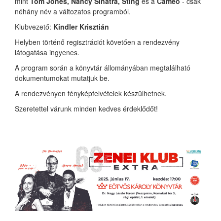
mint
Tom Jones, Nancy Sinatra, Sting
és a
Cameo
- csak
néhány név a változatos programból.
Klubvezető:
Kindler Krisztián
Helyben történő regisztrációt követően a rendezvény
látogatása ingyenes.
A program során a könyvtár állományában megtalálható
dokumentumokat mutatjuk be.
A rendezvényen fényképfelvételek készülhetnek.
Szeretettel várunk minden kedves érdeklődőt!