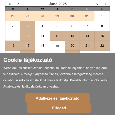
«
<
June
2025
>
»
M
T
W
T
F
S
S
26
27
28
29
30
31
1
2
3
4
5
6
7
8
9
10
11
12
13
14
15
16
17
18
20
21
22
19
24
25
26
27
23
28
29
Cookie tájékoztató
2
3
5
6
30
1
4
Weboldalunk sütiket (cookie) használ működése folyamán, hogy a legjobb
felhasználói élményt nyújthassa Önnek, továbbá a látogatottság mérése
céljából. A sütik használatát bármikor letilthatja! Bővebb információkat erről
Adatkezelési tájékoztatónkban olvashat.
Vissza a programokhoz
Adatkezelési tájékoztató
Elfogad
© Copyright 2021 Eötvös Károly Megyei Könyvtár