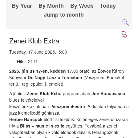
By Year
By Month
By Week
Today
Jump to month
Zenei Klub Extra
Tuesday, 17 June 2025, 5:00
Hits
: 2111
2025. június 17-én, kedden
17.00 órától az Eötvös Károly
Könyvtár
Dr. Nagy László Termében
(Veszprém, Komakút
tér 3., régi épület, I. emelet)
A júniusi
Zenei Klub Extra
programjában
Joe Bonamassa
blues felvételeivel
készülünk az aktuális
VeszprémFest
re. A délután folyamán a
jazz kiemelkedő géniusza,
Herbie Hancock
előtt tisztelgünk. Különleges zenei utazásra
hív a
Bliss – music in exile
együttes. Továbbá a zenei
válogatásban olyan kiváló előadók dalai is felhangoznak,