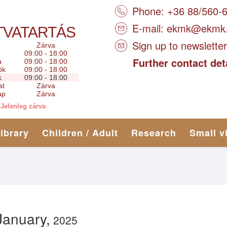
Phone: +36 88/560-
E-mail:
ekmk@ekmk
TVATARTÁS
Sign up to newsletter
Zárva
09:00 - 18:00
Further contact det
a
09:00 - 18:00
ök
09:00 - 18:00
k
09:00 - 18:00
at
Zárva
ap
Zárva
Jelenleg zárva
library
Children / Adult
Research
Small v
January,
2025