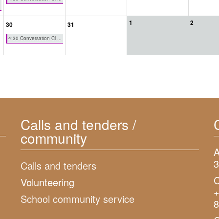
1
2
30
31
4:30 Conversation Cl ...
Calls and tenders /
community
A
3
Calls and tenders
C
Volunteering
+
School community service
8