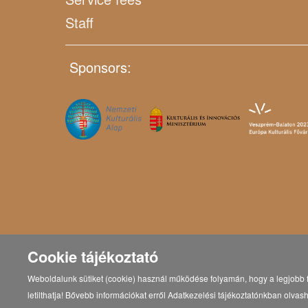
Staff
Sponsors:
Cookie tájékoztató
Weboldalunk sütiket (cookie) használ működése folyamán, hogy a legjobb f
letilthatja! Bővebb információkat erről Adatkezelési tájékoztatónkban olvash