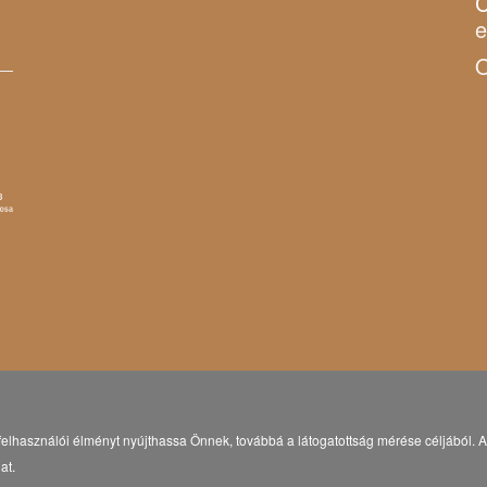
C
O
elhasználói élményt nyújthassa Önnek, továbbá a látogatottság mérése céljából. A 
at.
© Copyright 2021 Eötvös Károly Megyei Könyvtár