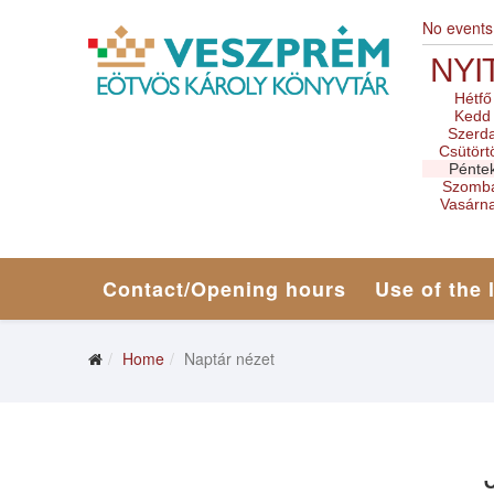
No events
NYI
Hétfő
Kedd
Szerd
Csütört
Pénte
Szomb
Vasárn
Contact/Opening hours
Use of the 
Home
Naptár nézet