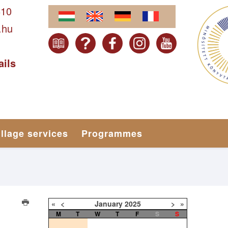
610
.hu
ails
illage services
Programmes
«
<
January
2025
>
»
M
T
W
T
F
S
S