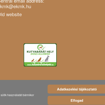
entral email address:
ekmk@ekmk.hu
ld website
Adatkezelési tájékoztató
sütik használatát bármikor
Elfogad