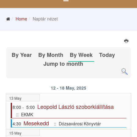
Home
Naptár nézet
By Year
By Month
By Week
Today
Jump to month
12 - 18 May, 2025
13 May
Leopold László szoborkiállítása
8:00 - 5:00
:: EKMK
Mesekedd
4:30
:: Dózsavárosi Könyvtár
15 May