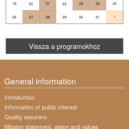
19
21
23
24
25
20
22
1
26
27
28
29
30
31
Vissza a programokhoz
General information
Introduction
Information of public interest
Quality assuranc
Mission statement, vision and values