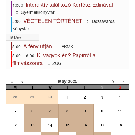
Interaktív találkozó Kertész Edinával
10:00
:: Gyermekkönyvtár
VÉGTELEN TÖRTÉNET
5:00
:: Dózsavárosi
Könyvtár
16 May
A fény útján
5:00
:: EKMK
Ki vagyok én? Papírról a
5:00 - 6:00
filmvászonra
:: ZUG
«
<
May
2025
>
»
M
T
W
T
F
S
S
28
29
30
1
2
3
4
5
6
7
8
9
10
11
12
13
15
16
17
18
14