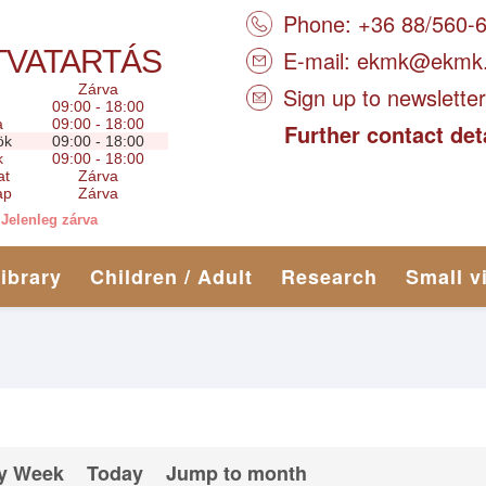
Phone: +36 88/560-
TVATARTÁS
E-mail:
ekmk@ekmk
Zárva
Sign up to newsletter
09:00 - 18:00
a
09:00 - 18:00
Further contact det
ök
09:00 - 18:00
k
09:00 - 18:00
at
Zárva
ap
Zárva
Jelenleg zárva
library
Children / Adult
Research
Small v
y Week
Today
Jump to month