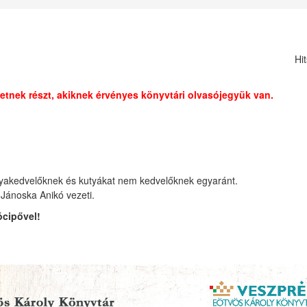
Hi
etnek részt, akiknek érvényes könyvtári olvasójegyük van.
kutyakedvelőknek és kutyákat nem kedvelőknek egyaránt.
 Jánoska Anikó vezeti.
ócipővel!