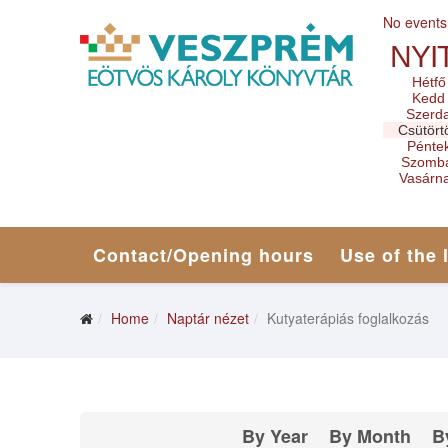
No events
NYI
Hétfő
Kedd
Szerd
Csütört
Pénte
Szomb
Vasárn
Contact/Opening hours
Use of the 
Home
Naptár nézet
Kutyaterápiás foglalkozás
By Year
By Month
B