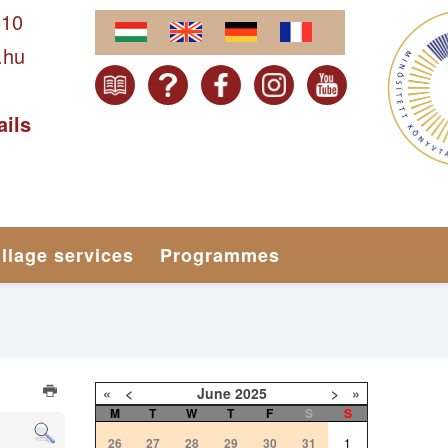
610
.hu
ails
illage services
Programmes
«
<
June
2025
>
»
M
T
W
T
F
S
S
26
27
28
29
30
31
1