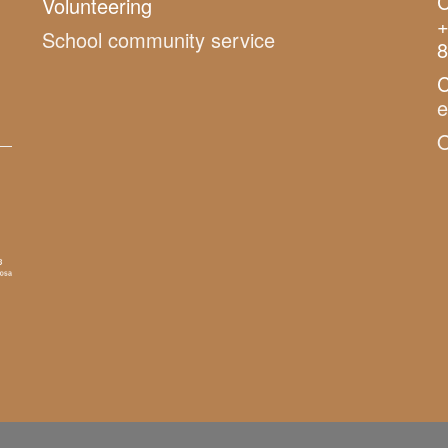
C
Volunteering
+
School community service
8
C
O