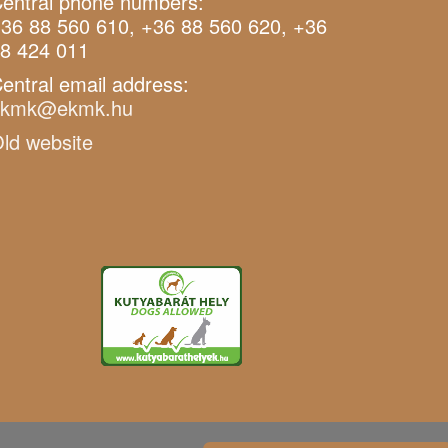
entral phone numbers:
36 88 560 610, +36 88 560 620, +36
8 424 011
entral email address:
ekmk@ekmk.hu
ld website