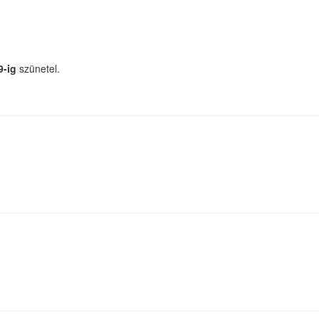
9-ig
szünetel.