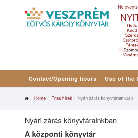
No events
NYI
Hétfő
Kedd
Szerd
Csütört
Pénte
Szomb
Vasárn
Contact/Opening hours
Use of the 
Home
Friss hírek
Nyári zárás könyvtárainkban
Nyári zárás könyvtárainkban
A központi könyvtár