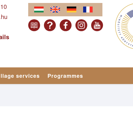
610
.hu
ails
illage services
Programmes