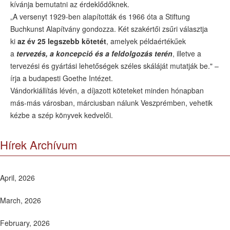
kívánja bemutatni az érdeklődőknek.
„A versenyt 1929-ben alapították és 1966 óta a Stiftung
Buchkunst Alapítvány gondozza. Két szakértői zsűri választja
ki
az év 25 legszebb kötetét
, amelyek példaértékűek
a
tervezés, a koncepció és a feldolgozás terén
, illetve a
tervezési és gyártási lehetőségek széles skáláját mutatják be." –
írja a budapesti Goethe Intézet.
Vándorkiállítás lévén, a díjazott köteteket minden hónapban
más-más városban, márciusban nálunk Veszprémben, vehetik
kézbe a szép könyvek kedvelői.
Hírek Archívum
April, 2026
March, 2026
February, 2026