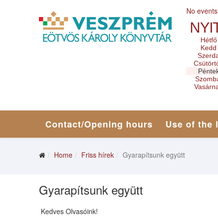
No events
NYI
Hétfő
Kedd
Szerd
Csütört
Pénte
Szomb
Vasárn
Contact/Opening hours
Use of the 
Home
Friss hírek
Gyarapítsunk együtt
Gyarapítsunk együtt
Kedves Olvasóink!