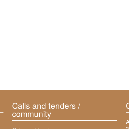
Calls and tenders /
community
A
3