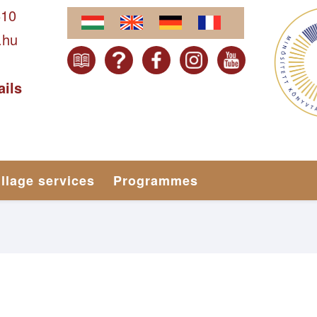
610
.hu
ails
illage services
Programmes