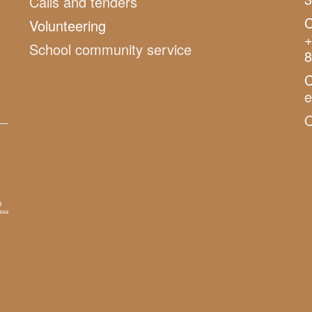
Calls and tenders
C
Volunteering
+
School community service
8
C
O