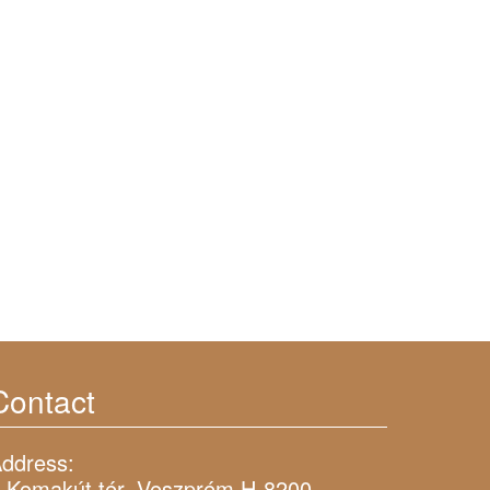
Contact
ddress:
 Komakút tér, Veszprém H-8200