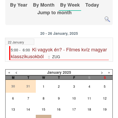
By Year
By Month
By Week
Today
Jump to month
20 - 26 January, 2025
22 January
Ki vagyok én? - Filmes kvíz magyar
5:00 - 6:00
klasszikusokból
:: ZUG
«
<
January
2025
>
»
M
T
W
T
F
S
S
30
31
1
2
3
4
5
6
7
8
9
10
11
12
13
14
15
16
17
18
19