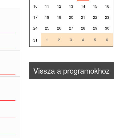
10
11
12
13
15
16
14
17
18
19
20
21
22
23
24
25
26
27
28
29
30
1
2
3
4
5
6
31
Vissza a programokhoz