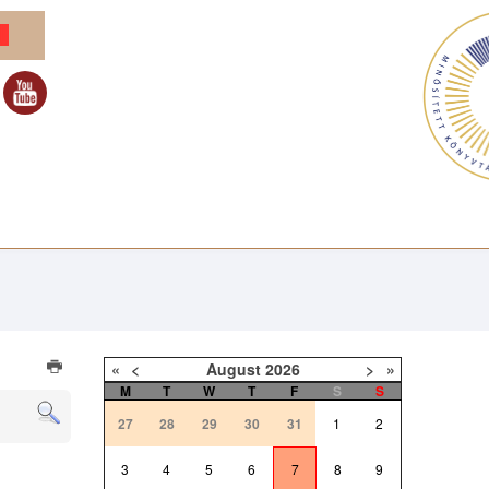
«
<
August
2026
>
»
M
T
W
T
F
S
S
27
28
29
30
31
1
2
3
4
5
6
7
8
9