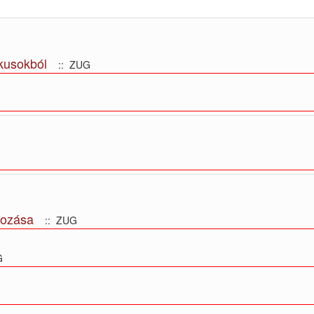
ikusokból
:: ZUG
kozása
:: ZUG
G