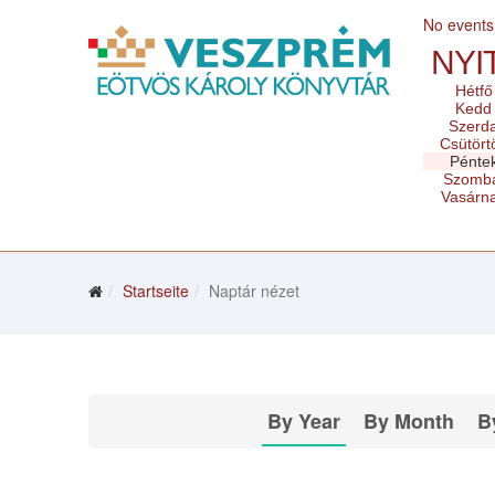
No events
NYI
Hétfő
Kedd
Szerd
Csütört
Pénte
Szomb
Vasárn
Startseite
Naptár nézet
By Year
By Month
B