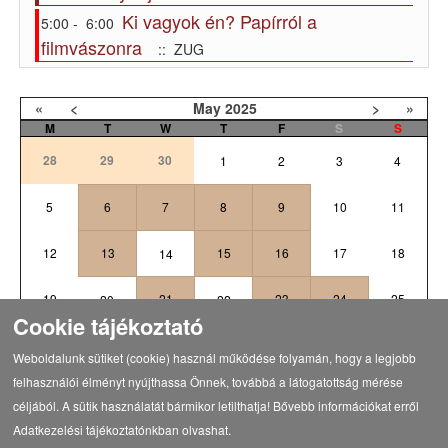
Ki vagyok én? Papírról a
5:00 - 6:00
filmvászonra
:: ZUG
«
<
May
2025
>
»
M
T
W
T
F
S
S
28
29
30
1
2
3
4
5
6
7
8
9
10
11
12
13
15
16
17
18
14
19
21
23
24
25
20
22
Cookie tájékoztató
1
26
27
28
29
30
31
Weboldalunk sütiket (cookie) használ működése folyamán, hogy a legjobb
felhasználói élményt nyújthassa Önnek, továbbá a látogatottság mérése
céljából. A sütik használatát bármikor letilthatja! Bővebb információkat erről
Adatkezelési tájékoztatónkban olvashat.
Vissza a programokhoz