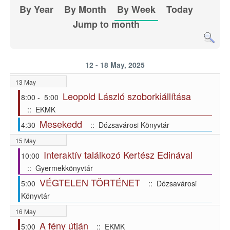
By Year
By Month
By Week
Today
Jump to month
12 - 18 May, 2025
13 May
Leopold László szoborkiállítása
8:00 - 5:00
:: EKMK
Mesekedd
4:30
:: Dózsavárosi Könyvtár
15 May
Interaktív találkozó Kertész Edinával
10:00
:: Gyermekkönyvtár
VÉGTELEN TÖRTÉNET
5:00
:: Dózsavárosi
Könyvtár
16 May
A fény útján
5:00
:: EKMK