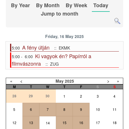
By Year
By Month
By Week
Today
Jump to month
Friday, 16 May 2025
A fény útján
5:00
:: EKMK
Ki vagyok én? Papírról a
5:00 - 6:00
filmvászonra
:: ZUG
«
<
May
2025
>
»
M
T
W
T
F
S
S
28
29
30
1
2
3
4
5
6
7
8
9
10
11
12
13
15
16
17
18
14