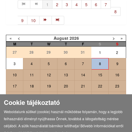
1
2
3
4
5
6
7
8
9
10
«
<
August
2026
>
»
M
T
W
T
F
S
S
27
28
29
30
31
1
2
3
4
5
6
7
8
9
10
11
12
13
14
15
16
17
18
19
20
21
22
23
24
25
26
27
28
29
30
Cookie tájékoztató
31
1
2
3
4
5
6
Weboldalunk sütiket (cookie) használ működése folyamán, hogy a legjobb
felhasználói élményt nyújthassa Önnek, továbbá a látogatottság mérése
céljából. A sütik használatát bármikor letilthatja! Bővebb információkat erről