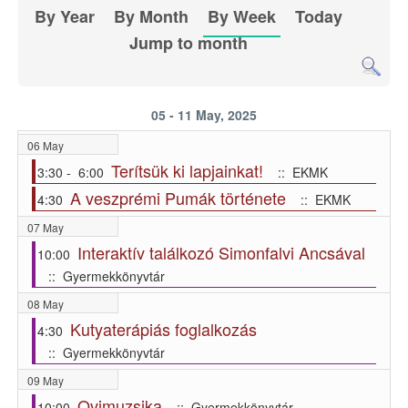
By Year
By Month
By Week
Today
Jump to month
05 - 11 May, 2025
06 May
Terítsük ki lapjainkat!
3:30 - 6:00
:: EKMK
A veszprémi Pumák története
4:30
:: EKMK
07 May
Interaktív találkozó Simonfalvi Ancsával
10:00
:: Gyermekkönyvtár
08 May
Kutyaterápiás foglalkozás
4:30
:: Gyermekkönyvtár
09 May
Ovimuzsika
10:00
:: Gyermekkönyvtár