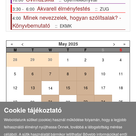
Akvarell élményfestés
3:30 - 6:00
:: ZUG
Minek nevezzelek, hogyan szólítsalak? -
4:00
Könyvbemutató
:: EKMK
«
<
May
2025
>
»
M
T
W
T
F
S
S
28
29
30
1
2
3
4
5
6
7
8
9
10
11
12
13
15
16
17
18
14
19
21
23
24
25
20
22
Cookie tájékoztató
1
26
27
28
29
30
31
Weboldalunk sütiket (cookie) használ működése folyamán, hogy a legjobb
felhasználói élményt nyújthassa Önnek, továbbá a látogatottság mérése
céljából. A sütik használatát bármikor letilthatja! Bővebb információkat erről