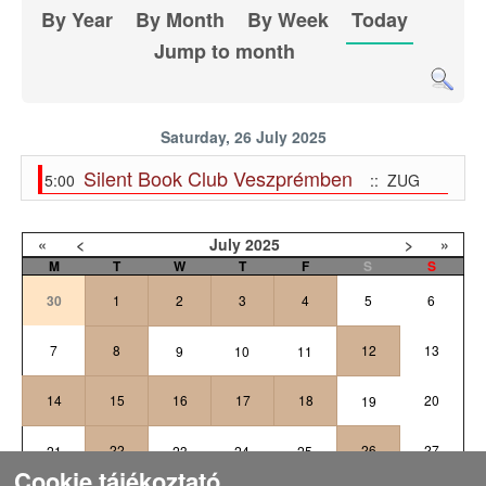
By Year
By Month
By Week
Today
Jump to month
Saturday, 26 July 2025
Silent Book Club Veszprémben
5:00
:: ZUG
«
<
July
2025
>
»
M
T
W
T
F
S
S
30
1
2
3
4
5
6
7
8
12
13
9
10
11
14
15
16
17
18
20
19
22
26
27
21
23
24
25
Cookie tájékoztató