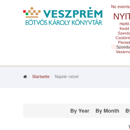
No events
NYI
Hétfő
Kedd
Szerd
Csütört
Pénte
Szomb
Vasárn
Startseite
Naptár nézet
By Year
By Month
B