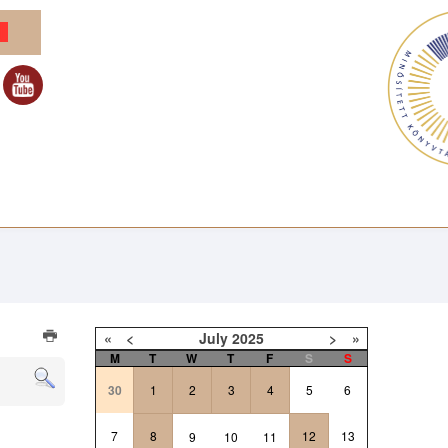
«
<
July
2025
>
»
M
T
W
T
F
S
S
30
1
2
3
4
5
6
7
8
12
13
9
10
11