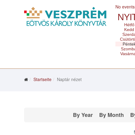
No events
NYI
Hétfő
Kedd
Szerd
Csütört
Pénte
Szomb
Vasárn
Startseite
Naptár nézet
By Year
By Month
B