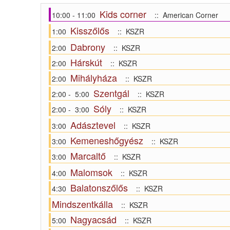
Kids corner
10:00 - 11:00
:: American Corner
Kisszőlős
1:00
:: KSZR
Dabrony
2:00
:: KSZR
Hárskút
2:00
:: KSZR
Mihályháza
2:00
:: KSZR
Szentgál
2:00 - 5:00
:: KSZR
Sóly
2:00 - 3:00
:: KSZR
Adásztevel
3:00
:: KSZR
Kemeneshőgyész
3:00
:: KSZR
Marcaltő
3:00
:: KSZR
Malomsok
4:00
:: KSZR
Balatonszőlős
4:30
:: KSZR
Mindszentkálla
:: KSZR
Nagyacsád
5:00
:: KSZR