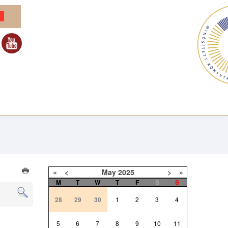
«
<
May
2025
>
»
M
T
W
T
F
S
S
28
29
30
1
2
3
4
5
6
7
8
9
10
11