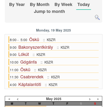
By Year
By Month
By Week
Today
Jump to month
Monday, 19 May 2025
Öskü
8:00 - 5:00
:: KSZR
Bakonyszentkirály
9:00
:: KSZR
Lókút
9:00
:: KSZR
Gógánfa
10:00
:: KSZR
Öskü
11:00
:: KSZR
Csabrendek
11:30
:: KSZR
Káptalantóti
4:00
:: KSZR
«
<
May
2025
>
»
M
T
W
T
F
S
S