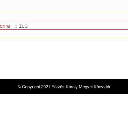
zonra
:: ZUG
© Copyright 2021 Eötvös Károly Megyei Könyvtár