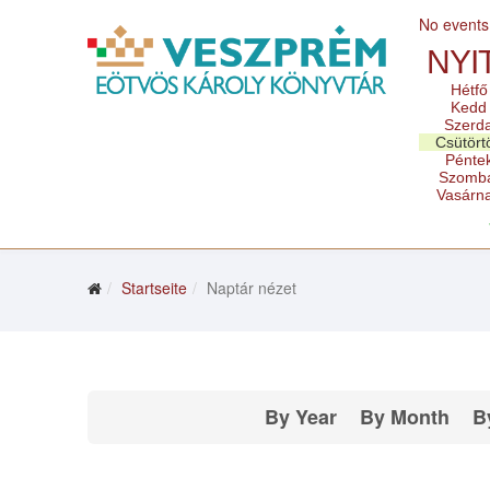
No events
NYI
Hétfő
Kedd
Szerd
Csütört
Pénte
Szomb
Vasárn
Startseite
Naptár nézet
By Year
By Month
B