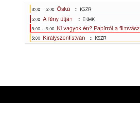
Öskü
8:00 - 5:00
:: KSZR
A fény útján
5:00
:: EKMK
Ki vagyok én? Papírról a filmvás
5:00 - 6:00
Királyszentistván
5:00
:: KSZR