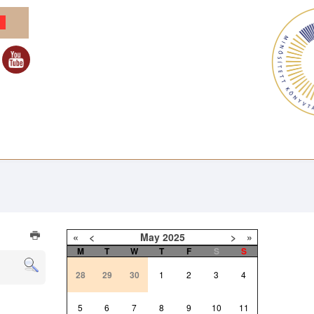
«
<
May
2025
>
»
M
T
W
T
F
S
S
28
29
30
1
2
3
4
5
6
7
8
9
10
11