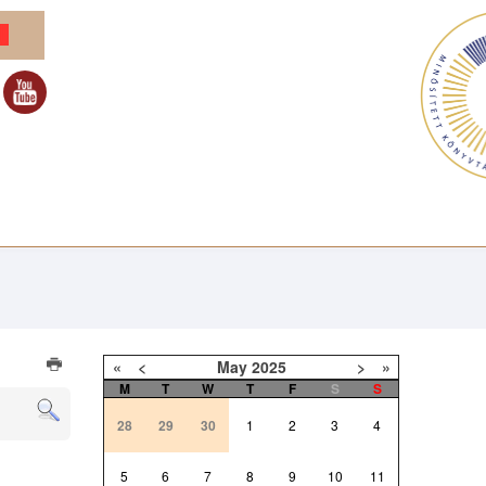
«
<
May
2025
>
»
M
T
W
T
F
S
S
28
29
30
1
2
3
4
5
6
7
8
9
10
11