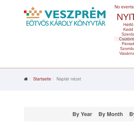
No events
NYI
Hétfő
Kedd
Szerd
Csütört
Pénte
Szomb
Vasárn
Startseite
Naptár nézet
By Year
By Month
B