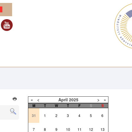
«
<
April
2025
>
»
M
T
W
T
F
S
S
31
1
2
3
4
5
6
7
8
9
10
11
12
13