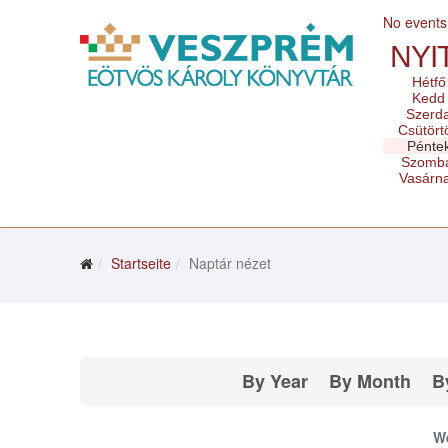
No events
NYI
Hétfő
Kedd
Szerd
Csütört
Pénte
Szomb
Vasárn
Startseite
Naptár nézet
By Year
By Month
B
We