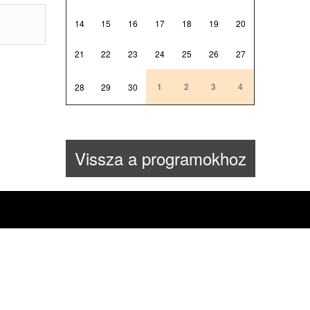
14
15
16
17
18
19
20
21
22
23
24
25
26
27
1
2
3
4
28
29
30
Vissza a programokhoz