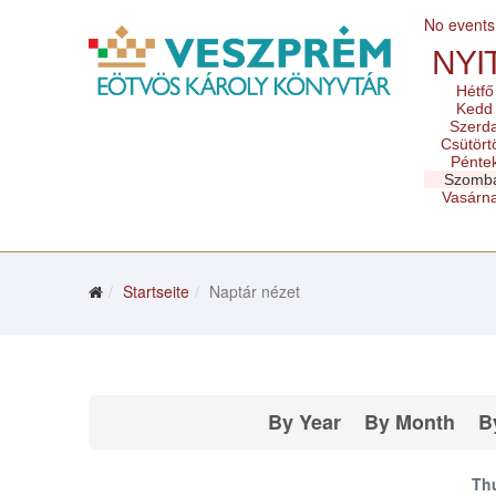
No events
NYI
Hétfő
Kedd
Szerd
Csütört
Pénte
Szomb
Vasárn
Startseite
Naptár nézet
By Year
By Month
B
Thu