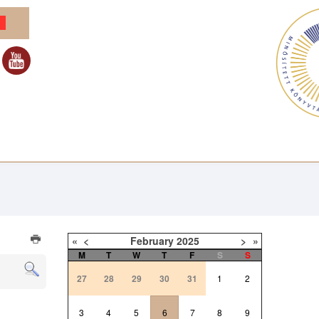
«
<
February
2025
>
»
M
T
W
T
F
S
S
27
28
29
30
31
1
2
3
4
5
6
7
8
9