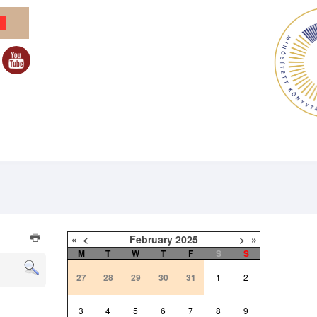
«
<
February
2025
>
»
M
T
W
T
F
S
S
27
28
29
30
31
1
2
3
4
5
6
7
8
9