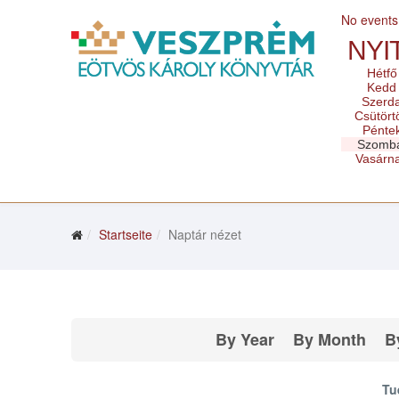
No events
NYI
Hétfő
Kedd
Szerd
Csütört
Pénte
Szomb
Vasárn
Startseite
Naptár nézet
By Year
By Month
B
Tu