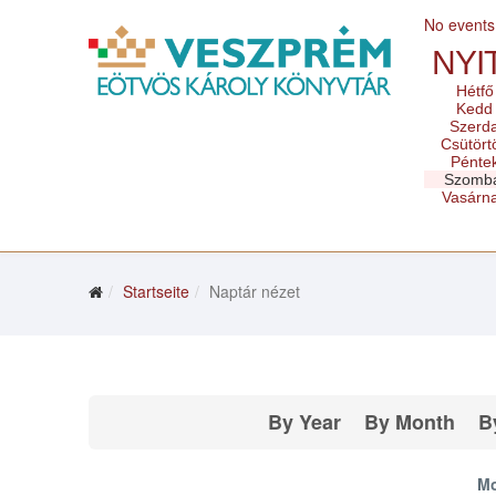
No events
NYI
Hétfő
Kedd
Szerd
Csütört
Pénte
Szomb
Vasárn
Startseite
Naptár nézet
By Year
By Month
B
Mo