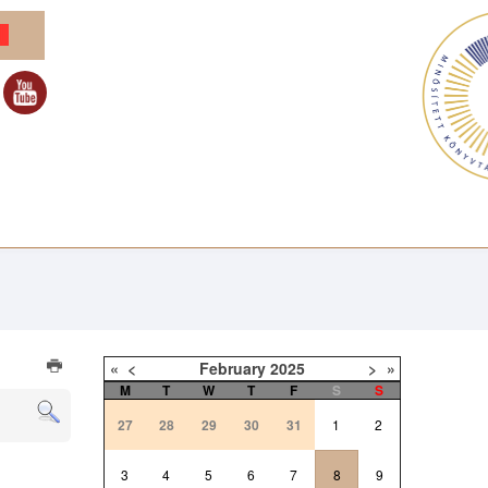
«
<
February
2025
>
»
M
T
W
T
F
S
S
27
28
29
30
31
1
2
3
4
5
6
7
8
9