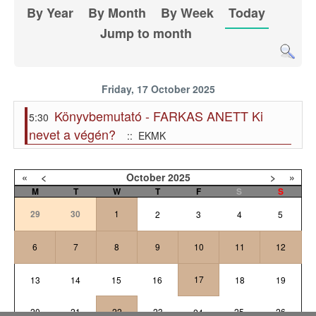
By Year
By Month
By Week
Today
Jump to month
Friday, 17 October 2025
Könyvbemutató - FARKAS ANETT Ki
5:30
nevet a végén?
:: EKMK
«
<
October
2025
>
»
M
T
W
T
F
S
S
29
30
1
2
3
4
5
6
7
8
9
10
11
12
17
13
14
15
16
18
19
20
21
22
23
25
26
24