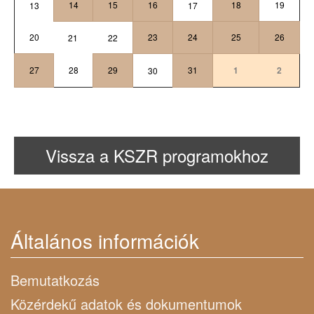
14
15
16
18
19
13
17
20
23
24
25
26
21
22
27
28
29
31
1
2
30
Vissza a KSZR programokhoz
Általános információk
Bemutatkozás
Közérdekű adatok és dokumentumok