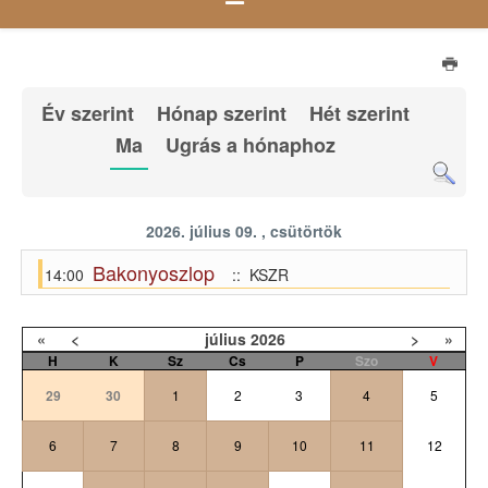
Év szerint
Hónap szerint
Hét szerint
Ma
Ugrás a hónaphoz
2026. július 09. , csütörtök
Bakonyoszlop
14:00
:: KSZR
«
<
július
2026
>
»
H
K
Sz
Cs
P
Szo
V
29
30
1
2
3
4
5
6
7
8
9
10
11
12