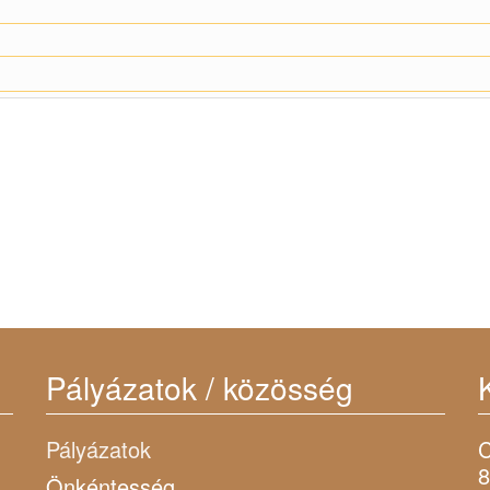
Pályázatok / közösség
Pályázatok
C
8
Önkéntesség