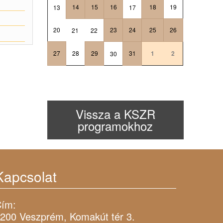
14
15
16
18
19
13
17
20
23
24
25
26
21
22
27
28
29
31
1
2
30
Vissza a KSZR
programokhoz
Kapcsolat
ím:
200 Veszprém, Komakút tér 3.