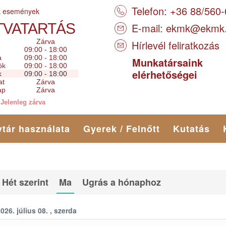
Telefon: +36 88/560
k események
TVATARTÁS
E-mail:
ekmk@ekmk
Zárva
Hírlevél feliratkozás
09:00 - 18:00
a
09:00 - 18:00
Munkatársaink
ök
09:00 - 18:00
elérhetőségei
k
09:00 - 18:00
at
Zárva
ap
Zárva
Jelenleg zárva
tár használata
Gyerek / Felnőtt
Kutatás
Hét szerint
Ma
Ugrás a hónaphoz
026. július 08. , szerda