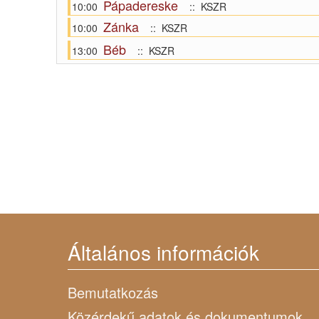
Pápadereske
10:00
:: KSZR
Zánka
10:00
:: KSZR
Béb
13:00
:: KSZR
Általános információk
Bemutatkozás
Közérdekű adatok és dokumentumok