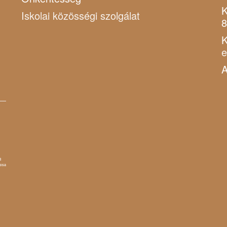
K
Iskolai közösségi szolgálat
8
K
A