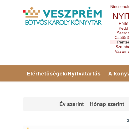
Nincsene
NYI
Hétfő
Kedd
Szerd
Csütört
Pénte
Szomb
Vasárn
Elérhetőségek/Nyitvatartás
A könyv
Év szerint
Hónap szerint
2