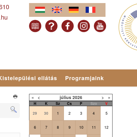
-610
.hu
Kistelepülési ellátás
Programjaink
«
<
július
2026
>
»
H
K
Sz
Cs
P
Szo
V
29
30
1
2
3
4
5
6
7
8
9
10
11
12