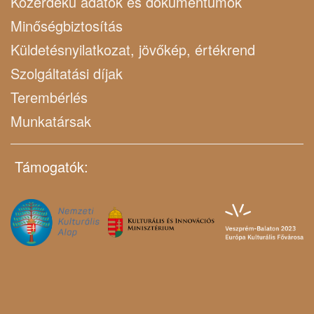
Közérdekű adatok és dokumentumok
Minőségbiztosítás
Küldetésnyilatkozat, jövőkép, értékrend
Szolgáltatási díjak
Terembérlés
Munkatársak
Támogatók: