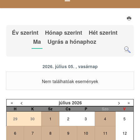
Év szerint
Hónap szerint
Hét szerint
Ma
Ugrás a hónaphoz
2026. július 05. , vasárnap
Nem találhatóak események
«
<
július
2026
>
»
H
K
Sz
Cs
P
Szo
V
29
30
1
2
3
4
5
6
7
8
9
10
11
12