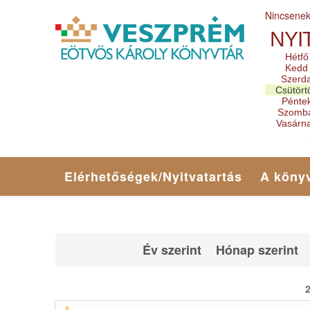
Nincsene
NYI
Hétfő
Kedd
Szerd
Csütört
Pénte
Szomb
Vasárn
Elérhetőségek/Nyitvatartás
A könyv
Év szerint
Hónap szerint
2