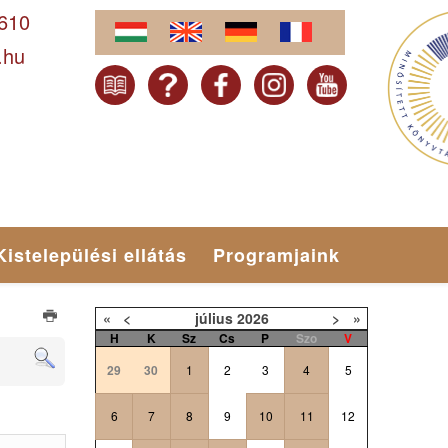
-610
.hu
Kistelepülési ellátás
Programjaink
«
<
július
2026
>
»
H
K
Sz
Cs
P
Szo
V
29
30
1
2
3
4
5
6
7
8
9
10
11
12