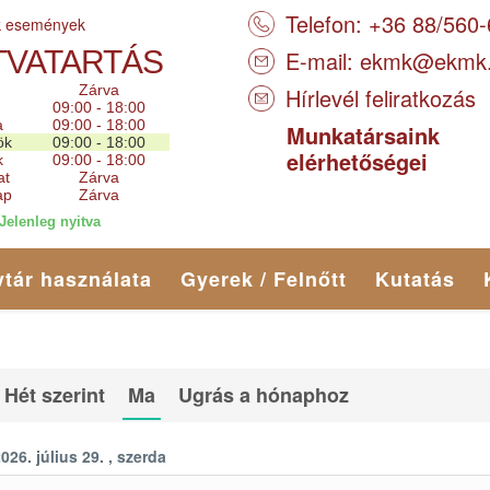
Telefon: +36 88/560
k események
TVATARTÁS
E-mail:
ekmk@ekmk
Zárva
Hírlevél feliratkozás
09:00 - 18:00
a
09:00 - 18:00
Munkatársaink
ök
09:00 - 18:00
elérhetőségei
k
09:00 - 18:00
at
Zárva
ap
Zárva
Jelenleg nyitva
tár használata
Gyerek / Felnőtt
Kutatás
Hét szerint
Ma
Ugrás a hónaphoz
026. július 29. , szerda