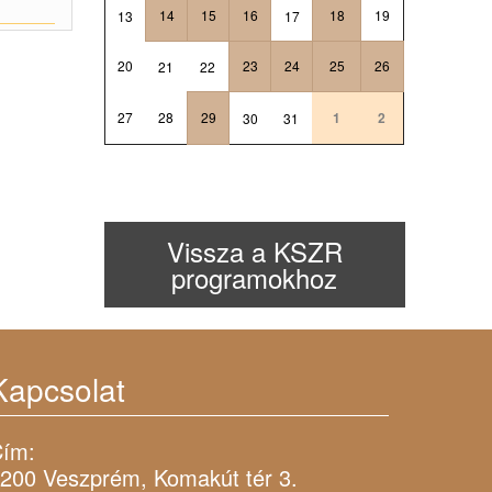
14
15
16
18
19
13
17
20
23
24
25
26
21
22
27
28
29
1
2
30
31
Vissza a KSZR
programokhoz
Kapcsolat
ím:
200 Veszprém, Komakút tér 3.