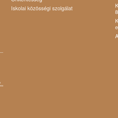
K
Iskolai közösségi szolgálat
8
K
A