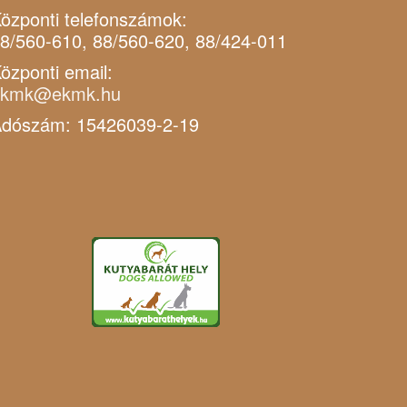
özponti telefonszámok:
8/560-610, 88/560-620, 88/424-011
özponti email:
ekmk@ekmk.hu
dószám: 15426039-2-19