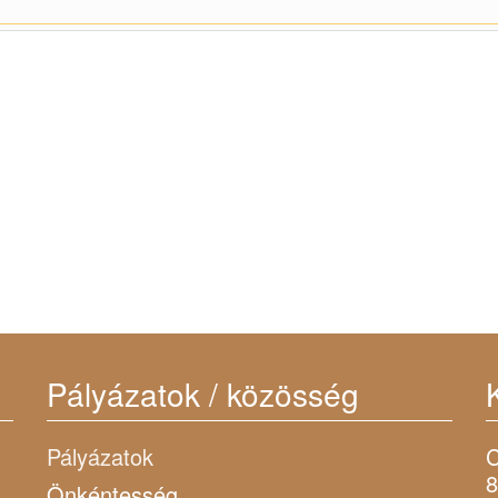
Pályázatok / közösség
Pályázatok
C
8
Önkéntesség