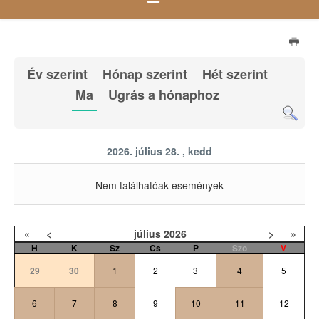
Év szerint
Hónap szerint
Hét szerint
Ma
Ugrás a hónaphoz
2026. július 28. , kedd
Nem találhatóak események
«
<
július
2026
>
»
H
K
Sz
Cs
P
Szo
V
29
30
1
2
3
4
5
6
7
8
9
10
11
12