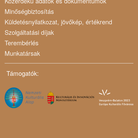
Közérdekű adatok és dokumentumok
Minőségbiztosítás
Küldetésnyilatkozat, jövőkép, értékrend
Szolgáltatási díjak
Terembérlés
Munkatársak
Támogatók: