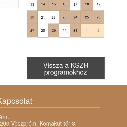
14
15
16
18
19
13
17
20
23
24
25
26
21
22
27
28
29
31
1
2
30
Vissza a KSZR
programokhoz
Kapcsolat
ím:
200 Veszprém, Komakút tér 3.