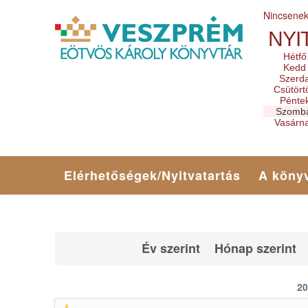
Nincsene
NYI
Hétfő
Kedd
Szerd
Csütört
Pénte
Szomb
Vasárn
Elérhetőségek/Nyitvatartás
A könyv
Év szerint
Hónap szerint
20