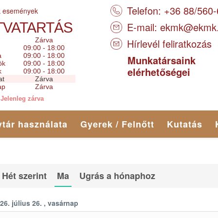
Telefon: +36 88/560
k események
TVATARTÁS
E-mail:
ekmk@ekmk
Zárva
Hírlevél feliratkozás
09:00 - 18:00
a
09:00 - 18:00
Munkatársaink
ök
09:00 - 18:00
elérhetőségei
k
09:00 - 18:00
at
Zárva
ap
Zárva
Jelenleg zárva
tár használata
Gyerek / Felnőtt
Kutatás
Hét szerint
Ma
Ugrás a hónaphoz
26. július 26. , vasárnap