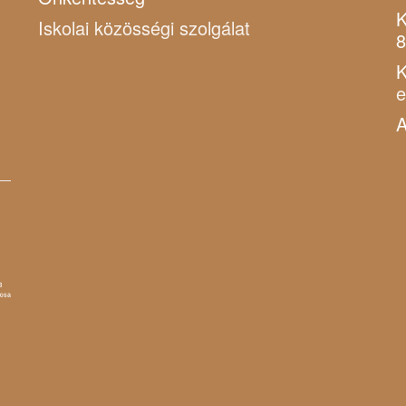
K
Iskolai közösségi szolgálat
8
K
A