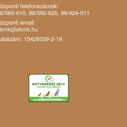
özponti telefonszámok:
8/560-610, 88/560-620, 88/424-011
özponti email:
ekmk@ekmk.hu
dószám: 15426039-2-19