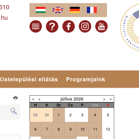
-610
.hu
Kistelepülési ellátás
Programjaink
«
<
július
2026
>
»
H
K
Sz
Cs
P
Szo
V
29
30
1
2
3
4
5
6
7
8
9
10
11
12