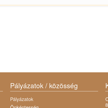
Pályázatok / közösség
Pályázatok
C
8
Önkéntesség